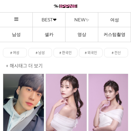
BEST❤
NEW✨
여성
남성
셀카
영상
커스텀촬영
# 여성
# 남성
# 한국인
# 외국인
# 전신
+ 해시태그 더 보기