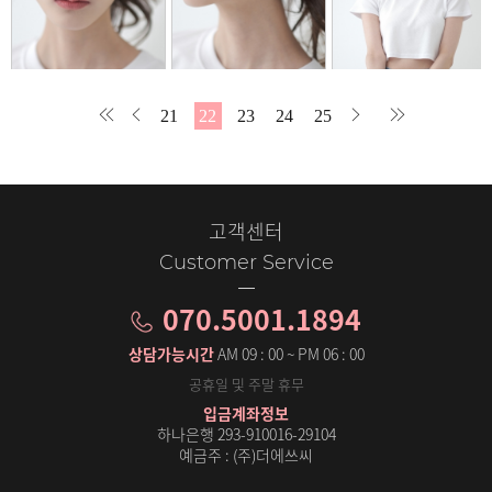
21
22
23
24
25
고객센터
Customer Service
070.5001.1894
상담가능시간
AM 09 : 00 ~ PM 06 : 00
공휴일 및 주말 휴무
입금계좌정보
하나은행 293-910016-29104
예금주 : (주)더에쓰씨