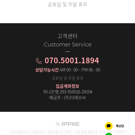
공휴일 및 주말 휴무
고객센터
Customer Service
070.5001.1894
상담가능시간
AM 09 : 00 ~ PM 06 : 00
공휴일 및 주말 휴무
입금계좌정보
하나은행 293-910016-29104
예금주 : (주)더에쓰씨
(주)더에쓰씨 | 대표이사 양승철,이진백 | 사업자등록번호 476- 86- 02096 |